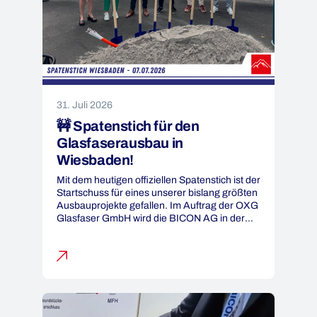
31. Juli 2026
🚧 Spatenstich für den
Glasfaserausbau in
Wiesbaden!
Mit dem heutigen offiziellen Spatenstich ist der
Startschuss für eines unserer bislang größten
Ausbauprojekte gefallen. Im Auftrag der OXG
Glasfaser GmbH wird die BICON AG in der
Landeshauptstadt Wiesbaden rund 150
Kilometer des insgesamt über 260 Kilometer
umfassenden Glasfasernetzes realisieren.
Damit leisten wir einen wichtigen Beitrag zum
Aufbau einer leistungsfähigen und
zukunftssicheren digitalen Infrastruktur für […]