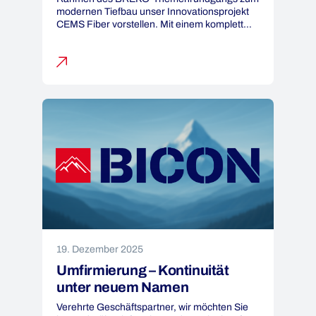
modernen Tiefbau unser Innovationsprojekt
CEMS Fiber vorstellen. Mit einem komplett
neuen Ansatz im Glasfaserausbau setzen wir
auf minimalinvasiven Tiefbau, Plug-&-Play-
Verkabelung und deutlich schnellere Rollouts
– ein echter Gamechanger für die Branche.
Vielen Dank an alle, die dabei waren und den
Austausch so spannend […]
19. Dezember 2025
Umfirmierung – Kontinuität
unter neuem Namen
Verehrte Geschäftspartner, wir möchten Sie