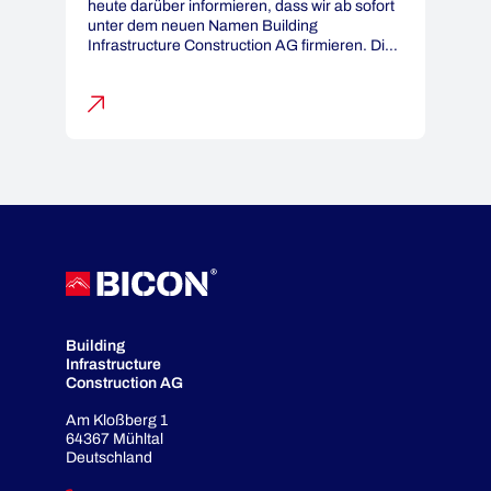
heute darüber informieren, dass wir ab sofort
unter dem neuen Namen Building
Infrastructure Construction AG firmieren. Die
Umfirmierung wurde aus markenrechtlichen
Gründen vorgenommen. Sie hat aber
keinerlei Einfluss auf unsere bestehenden
geschäftlichen Beziehungen. Die neue
Firmierung stellt ausschließlich eine
Namensänderung dar. Alle Verträge,
Vereinbarungen und Ansprechpartner bleiben
unverändert gültig. Auch […]
Building
Infrastructure
Construction AG
Am Kloßberg 1
64367 Mühltal
Deutschland