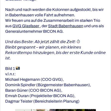
Nach und nach werden die Kolonnen aufgestockt, bis wir
in Babenhausen volle Fahrt aufnehmen.
Wir freuen uns auf die Zusammenarbeit im starken Trio
aus
GVG Glasfaser
, der
Stadt Babenhausen
und uns als
Generalunternehmer BICON AG.
𝘜𝘯𝘥 𝘥𝘢𝘴 𝘉𝘦𝘴𝘵𝘦: 𝘈𝘣 𝘫𝘦𝘵𝘻𝘵 𝘻𝘢̈𝘩𝘭𝘵 𝘥𝘪𝘦 𝘡𝘦𝘪𝘵!
𝘉𝘭𝘦𝘪𝘣𝘵 𝘨𝘦𝘴𝘱𝘢𝘯𝘯𝘵 – 𝘸𝘪𝘳 𝘱𝘭𝘢𝘯𝘦𝘯, 𝘦𝘪𝘯 𝘬𝘭𝘦𝘪𝘯𝘦𝘴
𝘙𝘦𝘬𝘰𝘳𝘥𝘵𝘦𝘮𝘱𝘰 𝘩𝘪𝘯𝘻𝘶𝘭𝘦𝘨𝘦𝘯, 𝘣𝘪𝘴 𝘥𝘦𝘳 𝘦𝘳𝘴𝘵𝘦 𝘒𝘶𝘯𝘥𝘦 𝘰𝘯𝘭𝘪𝘯𝘦
𝘪𝘴𝘵.
Bild 1
v.l.n.r.:
Michael Hegemann (COO GVG),
Dominik Spindler (Bürgermeister Babenhausen),
Baran Güner (COO BICON AG),
Emrah Duran (Projektleiter BICON AG),
Dagmar Teister (Bereichsleiterin Planung)