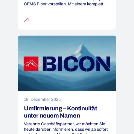
CEMS Fiber vorstellen. Mit einem komplett
neuen Ansatz im Glasfaserausbau setzen wir
auf minimalinvasiven Tiefbau, Plug-&-Play-
Verkabelung und deutlich schnellere Rollouts
– ein echter Gamechanger für die Branche.
Vielen Dank an alle, die dabei waren und den
Austausch so spannend […]
19. Dezember 2025
Umfirmierung – Kontinuität
unter neuem Namen
Verehrte Geschäftspartner, wir möchten Sie
heute darüber informieren, dass wir ab sofort