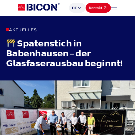
DE
Kontakt
AKTUELLES
𝗦𝗽𝗮𝘁𝗲𝗻𝘀𝘁𝗶𝗰𝗵 𝗶𝗻
𝗕𝗮𝗯𝗲𝗻𝗵𝗮𝘂𝘀𝗲𝗻 – 𝗱𝗲𝗿
𝗚𝗹𝗮𝘀𝗳𝗮𝘀𝗲𝗿𝗮𝘂𝘀𝗯𝗮𝘂 𝗯𝗲𝗴𝗶𝗻𝗻𝘁!