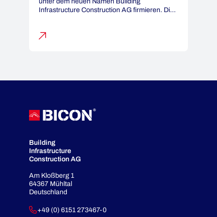
unter dem neuen Namen Building
Infrastructure Construction AG firmieren. Die
Umfirmierung wurde aus markenrechtlichen
Gründen vorgenommen. Sie hat aber
keinerlei Einfluss auf unsere bestehenden
geschäftlichen Beziehungen. Die neue
Firmierung stellt ausschließlich eine
Namensänderung dar. Alle Verträge,
Vereinbarungen und Ansprechpartner bleiben
unverändert gültig. Auch […]
Building
Infrastructure
Construction AG
Am Kloßberg 1
64367 Mühltal
Deutschland
+49 (0) 6151 273467-0