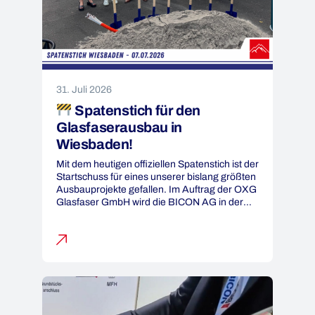
31. Juli 2026
Spatenstich für den
Glasfaserausbau in
Wiesbaden!
Mit dem heutigen offiziellen Spatenstich ist der
Startschuss für eines unserer bislang größten
Ausbauprojekte gefallen. Im Auftrag der OXG
Glasfaser GmbH wird die BICON AG in der
Landeshauptstadt Wiesbaden rund 150
Kilometer des insgesamt über 260 Kilometer
umfassenden Glasfasernetzes realisieren.
Damit leisten wir einen wichtigen Beitrag zum
Aufbau einer leistungsfähigen und
zukunftssicheren digitalen Infrastruktur für […]